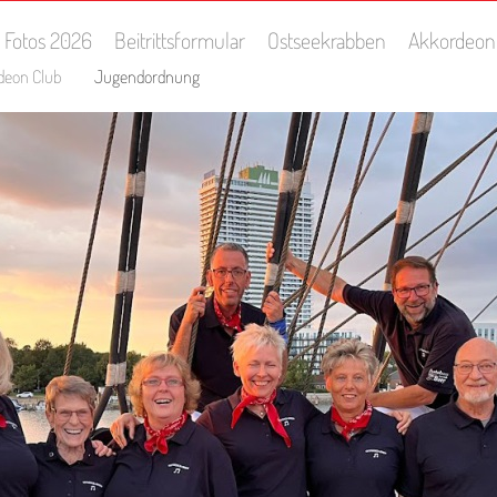
Fotos 2026
Beitrittsformular
Ostseekrabben
Akkordeon
deon Club
Jugendordnung